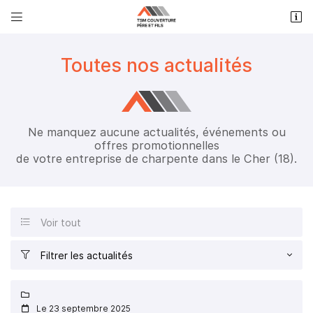


3 Impasse du Peson
18570 Trouy
Toutes nos actualités
06 87 51 68 43
Ne manquez aucune actualités, événements ou
offres promotionnelles
de votre entreprise de charpente dans le Cher (18).
Adresse email de réception

Voir tout

Recopier le code ci-contre
Filtrer les actualités


Rafraîchir le captcha


Le 23 septembre 2025
