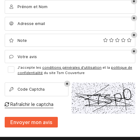
Prénom et Nom

TRES SERVICES
Adresse email

RÉALISATIONS
Rejoignez-nou
Note

AVIS
Votre avis
ACTUALITÉS

Restez infor
J'accepte les
conditions générales d'utilisation
et la
politique de
CONTACT
confidentialité
du site
Tsm Couverture
Inscription Newsle
Code Captcha

Rafraîchir le captcha

Envoyer mon avis