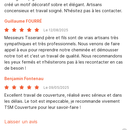
créé un motif décoratif sobre et élégant. Artisans
concensieux et travail soigné. N'hésitez pas à les contacter.
Guillaume FOURRÉ
En cochant cette case, vous consentez à recevoir nos propositions
Le 12/08/2025
commerciales à l'adresse email indiqué ci-dessus. Vous pouvez vous
désinscrire à tout moment en utilisant
le formulaire de désinscription
.
Messieurs Tisserand père et fils sont de vrais artisans très
sympathiques et très professionnels. Nous venons de faire
Inscription
appel à eux pour reprendre notre cheminée et démousser
notre toit et c'est un travail de qualité. Nous recommandons
les yeux fermés et n'hésiterons pas à les recontacter en cas
de besoin !
Benjamin Fontenau
Le 09/05/2025
Une question
Excellent travail de couverture, réalisé avec sérieux et dans
ACCUEIL
les délais. Le toit est impeccable, je recommande vivement
TSM Couverture pour leur savoir-faire !
RTURE - ZINGUERIE
06 87 51 68 
Laisser un avis
PENTE - BARDAGE