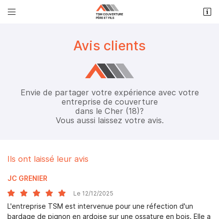


3 Impasse du Peson
18570 Trouy
Avis clients
06 87 51 68 43
Envie de partager votre expérience avec votre
entreprise de couverture
dans le Cher (18)?
Vous aussi laissez votre avis.
Adresse email de réception

Ils ont laissé leur avis
JC GRENIER
Recopier le code ci-contre

Le 12/12/2025
Rafraîchir le captcha

L'entreprise TSM est intervenue pour une réfection d'un
bardage de pignon en ardoise sur une ossature en bois. Elle a